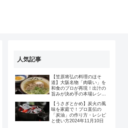
人気記事
【笠原将弘の料理のほそ
道】大阪名物「肉吸い」を
和食のプロが再現！出汁の
旨みが決め手の本場レシピ
｜2025年1月29日
【うさぎとかめ】炭火の風
味を家庭で！プロ直伝の
「炭油」の作り方・レシピ
と使い方2024年11月10日