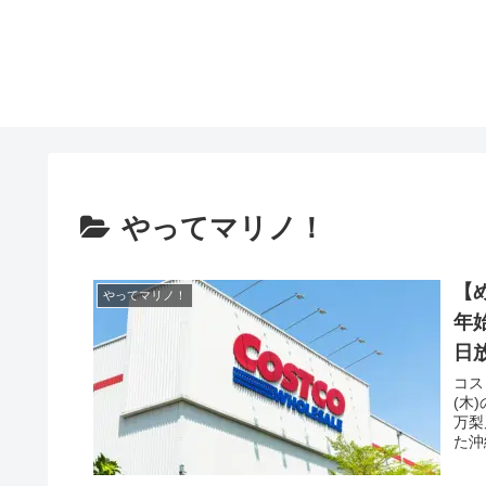
やってマリノ！
【
やってマリノ！
年
日
コス
(木
万梨
た沖