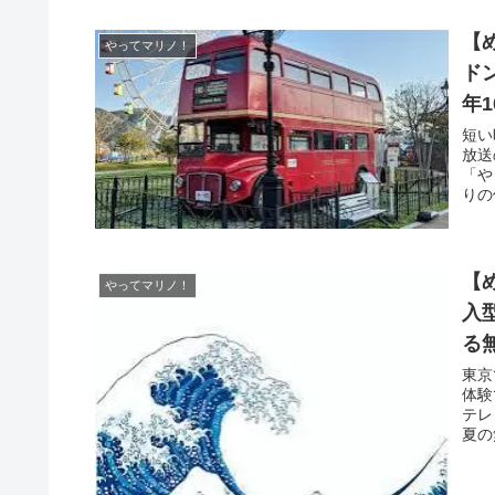
【
やってマリノ！
ド
年1
短い
放送
「や
りの
【
やってマリノ！
入
る
東京
体験
テレ
夏の